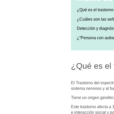
¿Qué es el trastorno
¿Cuáles son las señ
Detección y diagnós
¿“Persona con autis
¿Qué es el 
El Trastorno del espect
sistema nervioso y al f
Tiene un origen genétic
Este trastorno afecta a
e interacción social y p