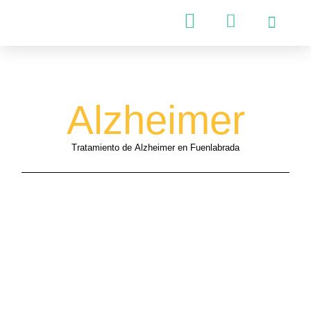
Psicología Infantil
Psicología Adultos
Alzheimer
Tratamiento de
Alzheimer en Fuenlabrada