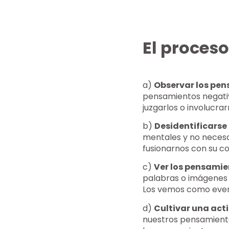
El proceso
a)
Observar los pe
pensamientos negativ
juzgarlos o involucr
b)
Desidentificarse
mentales y no necesa
fusionarnos con su co
c)
Ver los pensami
palabras o imágenes 
Los vemos como even
d)
Cultivar una act
nuestros pensamiento