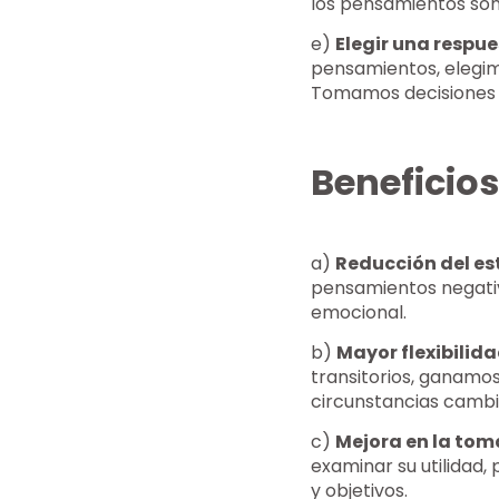
los pensamientos son 
e)
Elegir una respu
pensamientos, elegi
Tomamos decisiones m
Beneficios
a)
Reducción del es
pensamientos negativ
emocional.
b)
Mayor flexibilid
transitorios, ganamos
circunstancias cambi
c)
Mejora en la tom
examinar su utilidad
y objetivos.