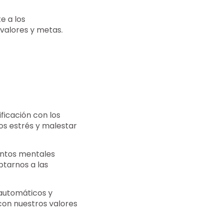
e a los
valores y metas.
ificación con los
os estrés y malestar
entos mentales
ptarnos a las
 automáticos y
con nuestros valores