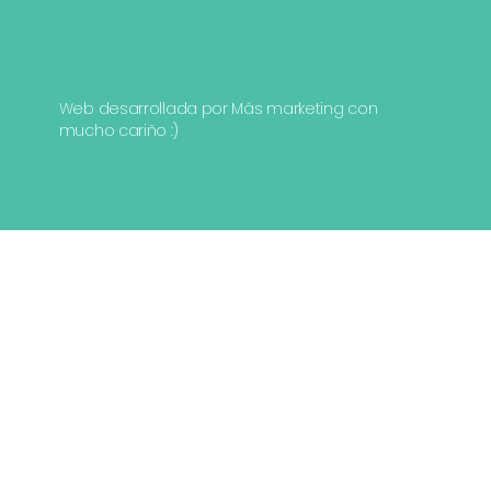
Web desarrollada por
Más marketing
con
mucho cariño :)