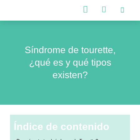
Psicología Infantil
Psicología Adultos
Síndrome de tourette,
¿qué es y qué tipos
existen?
Índice de contenido