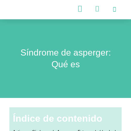
Psicología Infantil
Psicología Adultos
Síndrome de asperger:
Qué es
Índice de contenido