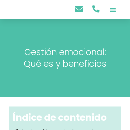
Psicología Infantil
Psicología Adultos
Gestión emocional:
Qué es y beneficios
Índice de contenido