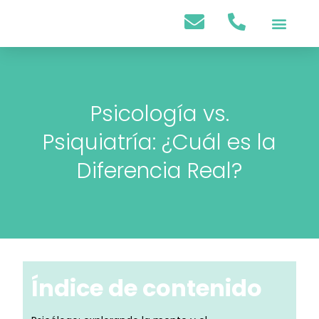
Psicología Infantil
Psicología Adultos
Psicología vs.
Psiquiatría: ¿Cuál es la
Diferencia Real?
Índice de contenido