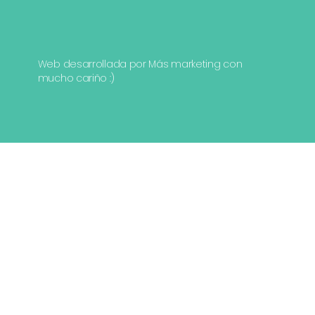
Web desarrollada por
Más marketing
con
mucho cariño :)