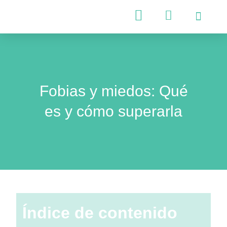
Psicología Infantil
Psicología Adultos
Fobias y miedos: Qué
es y cómo superarla
Índice de contenido