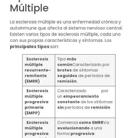
Múltiple
La esclerosis múltiple es una enfermedad crónica y
autoinmune que afecta al sistema nervioso central.
Existen varios tipos de esclerosis múltiple, cada uno
con sus propias características y síntomas. Los
principales tipos
son:
Esclerosis
Tipo
más
múltiple
común
Caracterizado por
recurrente-
brotes
de síntomas
remitente
seguidos
de períodos de
(EMRR)
remisión
.
Esclerosis
Caracterizado por
múltiple
un
empeoramiento
progresiva
constante
de los síntomas
primaria
sin
períodos de
remisión
(EMPP)
Esclerosis
Comienza
como EMRR
Va
múltiple
evolucionando
a una
progresiva
forma
progresiva
.