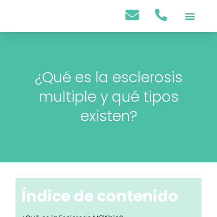
Psicología Infantil
Psicología Adultos
¿Qué es la esclerosis
multiple y qué tipos
existen?
Índice de contenido