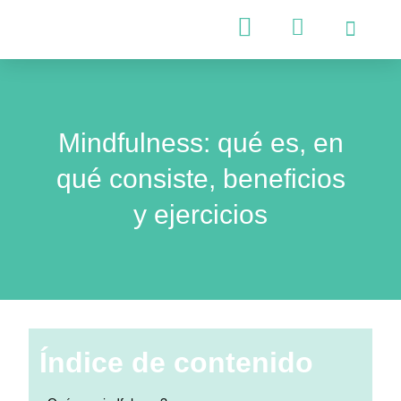
Psicología Infantil
Psicología Adultos
Mindfulness: qué es, en
qué consiste, beneficios
y ejercicios
Índice de contenido