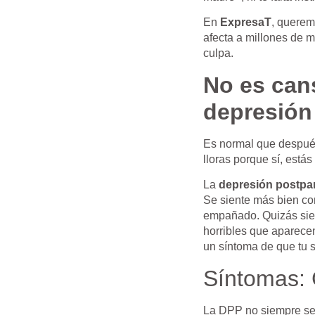
En
ExpresaT
, querem
afecta a millones de 
culpa.
No es cans
depresión
Es normal que después
lloras porque sí, está
La
depresión postpa
Se siente más bien com
empañado. Quizás sien
horribles que aparece
un síntoma de que tu s
Síntomas: C
La DPP no siempre se v