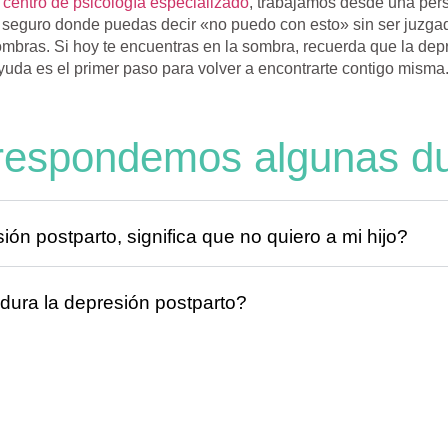
o
centro de psicología especializado
, trabajamos desde una pers
 seguro donde puedas decir «no puedo con esto» sin ser juzga
ombras. Si hoy te encuentras en la sombra, recuerda que la depr
yuda es el primer paso para volver a encontrarte contigo misma
respondemos algunas d
ión postparto, significa que no quiero a mi hijo?
dura la depresión postparto?
dicación si estoy dando el pecho?
dar mi pareja o familia?