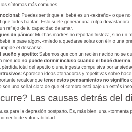
n los síntomas más comunes
mocional
: Puedes sentir que el bebé es un «extraño» o que no 
del que todos hablan. Esto suele generar una culpa devastadora,
 un reflejo de tu capacidad de amar.
ques de pánico
: Muchas madres no reportan tristeza, sino un 
 bebé le pase algo», «miedo a quedarse solas con él» o una pr
 impide el descanso.
l sueño y apetito
: Sabemos que con un recién nacido no se du
 a menudo
no puede dormir incluso cuando el bebé duerme
pérdida total del apetito o una ingesta compulsiva por ansieda
ntrusivos
: Aparecen ideas aterradoras y repetitivas sobre ha
portante recalcar que
tener estos pensamientos no significa 
o son una señal clara de que el cerebro está bajo un estrés inso
curre? Las causas detrás del d
usa para la depresión postparto. Es, más bien, una «tormenta p
momento de vulnerabilidad.