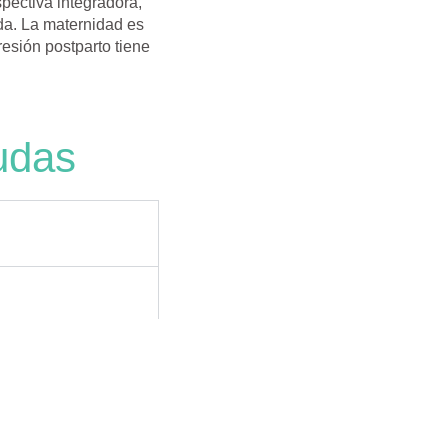
pectiva integradora,
da. La maternidad es
esión postparto tiene
.
udas