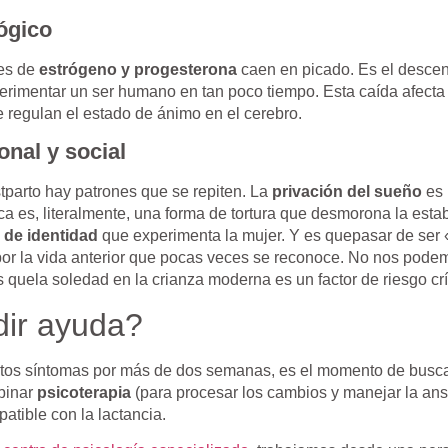
ógico
les de
estrógeno y progesterona
caen en picado. Es el desce
rimentar un ser humano en tan poco tiempo. Esta caída afecta 
 regulan el estado de ánimo en el cerebro.
onal y social
tparto hay patrones que se repiten. La
privación del sueño
es 
ica es, literalmente, una forma de tortura que desmorona la esta
 de identidad
que experimenta la mujer. Y es quepasar de ser 
por la vida anterior que pocas veces se reconoce. No nos podem
 quela soledad en la crianza moderna es un factor de riesgo crí
ir ayuda?
 estos síntomas por más de dos semanas, es el momento de busca
binar
psicoterapia
(para procesar los cambios y manejar la ans
tible con la lactancia.