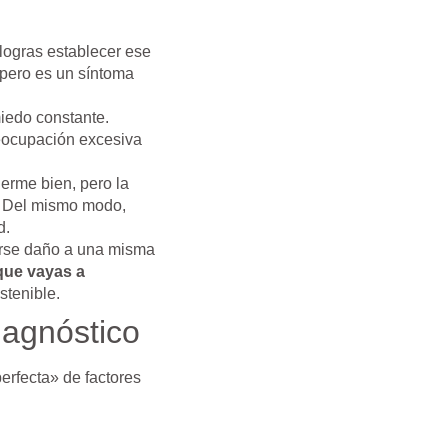
logras establecer ese
 pero es un síntoma
miedo constante.
eocupación excesiva
erme bien, pero la
. Del mismo modo,
d.
cerse daño a una misma
que vayas a
stenible.
iagnóstico
erfecta» de factores