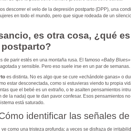
os descorrer el velo de la depresión postparto (DPP), una condi
mujeres en todo el mundo, pero que sigue rodeada de un silenci
ancio, es otra cosa, ¿qué es
 postparto?
 de parir estés en una montaña rusa. El famoso
«Baby Blues»
s agotada y sensible. Pero eso suele irse en un par de semanas.
rto
es distinta. No es algo que se cure «echándole ganas» o du
o estar desconectada, como si estuvieras viendo tu propia vida 
tas que el bebé es un extraño, o te asalten pensamientos intr
n de la nada) que te dan pavor confesar. Esos pensamientos no 
istema está saturado.
ómo identificar las señales de 
e como una tristeza profunda; a veces se disfraza de irritabil