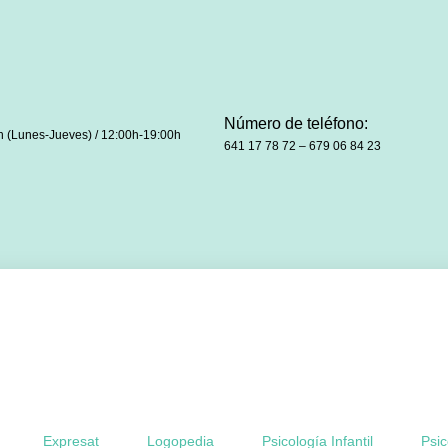
Número de teléfono:
h (Lunes-Jueves) / 12:00h-19:00h
641 17 78 72 – 679 06 84 23
Expresat
Logopedia
Psicología Infantil
Psic