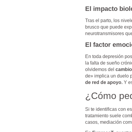
El impacto biol
Tras el parto, los nive
brusco que puede expe
neurotransmisores que
El factor emoci
En toda depresión pos
la falta de sueño crón
olvidemos del
cambio
de» implica un duelo 
de red de apoyo.
Y es
¿Cómo ped
Si te identificas con
tratamiento suele com
casos, mediación compa