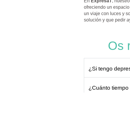
En
ExpresaT
, nuestr
ofreciendo un espacio
un viaje con luces y s
solución y que pedir a
Os 
¿Si tengo depres
¿Cuánto tiempo 
¿Puedo tomar me
¿Cómo puede ayu