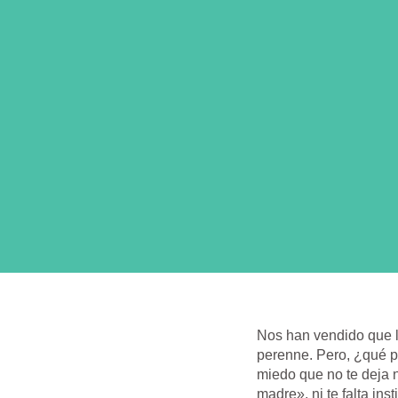
Nos han vendido que la
perenne. Pero, ¿qué p
miedo que no te deja n
madre», ni te falta ins