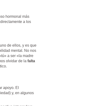
nso hormonal más
directamente a los
uno de ellos, y es que
bilidad mental. No nos
«tú» a ser «la madre
os olvidar de la
falta
tico.
r apoyo. El
iedad) y, en algunos