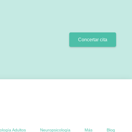
Concertar cita
ología Adultos
Neuropsicología
Más
Blog