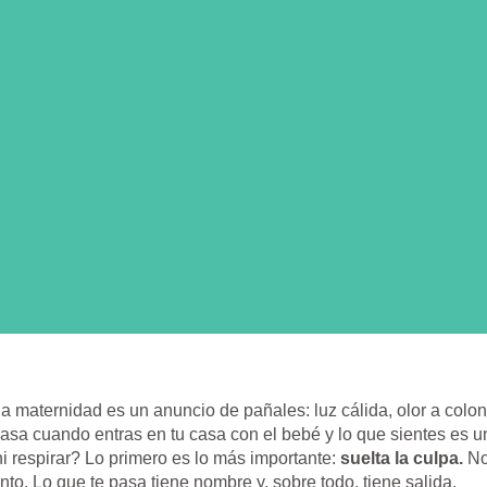
 maternidad es un anuncio de pañales: luz cálida, olor a colon
asa cuando entras en tu casa con el bebé y lo que sientes es 
i respirar? Lo primero es lo más importante:
suelta la culpa.
No
tinto. Lo que te pasa tiene nombre y, sobre todo, tiene salida.